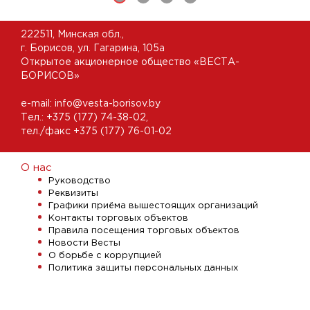
222511, Минская обл.,
г. Борисов, ул. Гагарина, 105а
Открытое акционерное общество «ВЕСТА-
БОРИСОВ»
e-mail:
info@vesta-borisov.by
Тел.:
+375 (177) 74-38-02
,
тел./факс +375 (177) 76-01-02
О нас
Руководство
Реквизиты
Графики приёма вышестоящих организаций
Контакты торговых объектов
Правила посещения торговых объектов
Новости Весты
О борьбе с коррупцией
Политика защиты персональных данных
Единый день информирования
Кафе/Рестораны
Ресторан «Мегаполис»