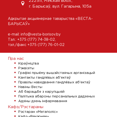
222511, Мінская вобл.,
г. Барысаў, вул. Гагарына, 105а
Адкрытае акцыянернае таварыства «ВЕСТА-
БАРЫСАЎ»
e-mail:
info@vesta-borisov.by
Тэл.:
+375 (177) 74-38-02
,
тэл./факс +375 (177) 76-01-02
Пра нас
Кіраўніцтва
Рэквізіты
Графікі прыёму вышэйстаячых арганізацый
Кантакты гандлёвых аб'ектаў
Правілы наведвання гандлёвых аб'ектаў
Навіны Весты
Аб барацьбе з карупцыяй
Палітыка абароны персанальных дадзеных
Адзіны дзень інфармавання
Кафэ/Рэстараны
Рэстаран «Мегаполіс»
Кафэ «Вячэрняе»