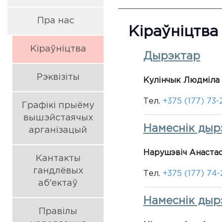
Пра нас
Кіраўніцтва
Кіраўніцтва
Дырэктар
Рэквізіты
Кулінчык Людміла
Тел.
+375 (177) 73-
Графікі прыёму
вышэйстаячых
Намеснік дыр
арганізацый
Нарушэвіч Анаста
Кантакты
гандлёвых
Тел.
+375 (177) 74
аб'ектаў
Намеснік дырэ
Правілы