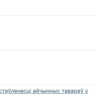
стаўленасці айчынных тавараў у