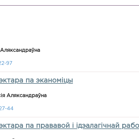
 Аляксандраўна
22-97
эктара па эканоміцы
сія Аляксандраўна
-27-44
ктара па прававой і ідэалагічнай раб