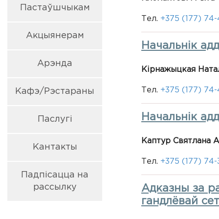
Пастаўшчыкам
Тел.
+375 (177) 74
Акцыянерам
Начальнік ад
Арэнда
Кірнажыцкая Ната
Тел.
+375 (177) 74
Кафэ/Рэстараны
Начальнік адд
Паслугi
Каптур Святлана 
Кантакты
Тел.
+375 (177) 74-
Падпісацца на
рассылку
Адказны за р
гандлёвай се