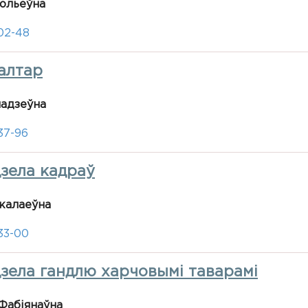
тольеўна
-02-48
алтар
надзеўна
37-96
дзела кадраў
калаеўна
33-00
дзела гандлю харчовымі таварамі
Фабіянаўна