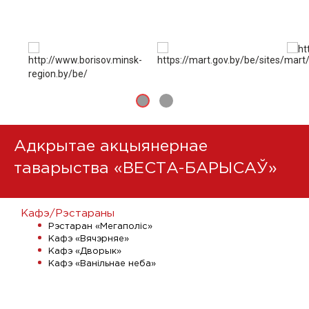
Адкрытае акцыянернае
таварыства «ВЕСТА-БАРЫСАЎ»
а
Кафэ/Рэстараны
Рэстаран «Мегаполіс»
Кафэ «Вячэрняе»
Кафэ «Дворык»
Кафэ «Ванільнае неба»