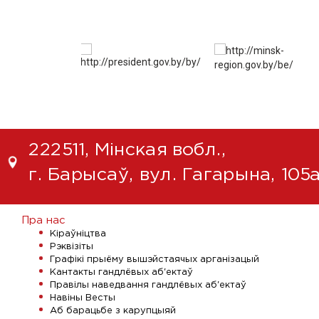
222511, Мінская вобл.,
г. Барысаў, вул. Гагарына, 105
Пра нас
Кіраўніцтва
Рэквізіты
Графікі прыёму вышэйстаячых арганізацый
Кантакты гандлёвых аб'ектаў
Правілы наведвання гандлёвых аб'ектаў
Навіны Весты
Аб барацьбе з карупцыяй