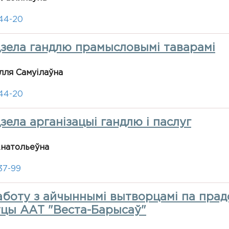
-44-20
дзела гандлю прамысловымі таварамі
лля Самуілаўна
-44-20
зела арганізацыі гандлю і паслуг
Анатольеўна
37-99
аботу з айчыннымі вытворцамі па прад
тцы ААТ "Веста-Барысаў"