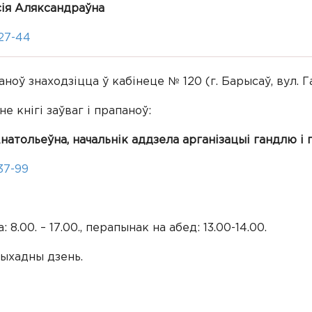
сія Аляксандраўна
-27-44
аноў знаходзіцца ў кабінеце № 120 (г. Барысаў, вул. Га
е кнігі заўваг і прапаноў:
натольеўна, начальнік аддзела арганізацыі гандлю і 
37-99
 8.00. – 17.00., перапынак на абед: 13.00-14.00.
выхадны дзень.