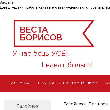
Закрыть
Для улучшения работы сайта и его взаимодействия с посетителем
У нас ёсць УСЁ!
І нават больш!
ГАЛОЎНАЯ
ПРА НАС
ПАСТАЎШЧЫКАМ
А
Галоўная
Пра нас
Галоўная