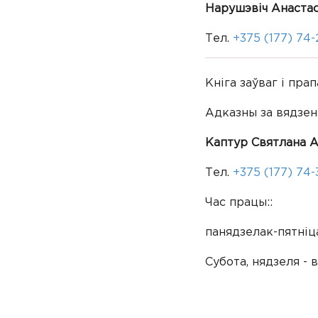
Нарушэвіч Анаста
Тел.
+375 (177) 74
Кніга заўваг і прап
Адказны за вядзенн
Каптур Святлана А
Тел.
+375 (177) 74-
Час працы::
панядзелак-пятніца:
Субота, нядзеля - 