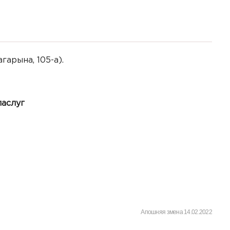
гарына, 105-а).
паслуг
Апошняя змена 14.02.2022