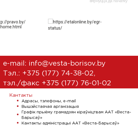
вярнуцца да пачатку
e-mail:
info@vesta-borisov.by
Тэл.:
+375 (177) 74-38-02
,
тэл./факс +375 (177) 76-01-02
Кантакты
Адрасы, тэлефоны, e-mail
Вышэйстаячая арганізацыя
Графік прыёму грамадзян кіраўніцтвам ААТ «Веста-
Барысаў»
Кантакты адміністрацыі ААТ «Веста-Барысаў»