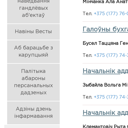
наведвання
Мінчанка Ала Ана
гандлёвых
Тел.
+375 (177) 76
аб'ектаў
Галоўны бухг
Навіны Весты
Бусел Таццяна Ге
Аб барацьбе з
карупцыяй
Тел.
+375 (177) 74-
Начальнік ад
Палітыка
абароны
Зыбайла Вольга Мі
персанальных
дадзеных
Тел.
+375 (177) 74-
Адзіны дзень
Начальнік ад
інфармавання
Клемантовіч Рыта 